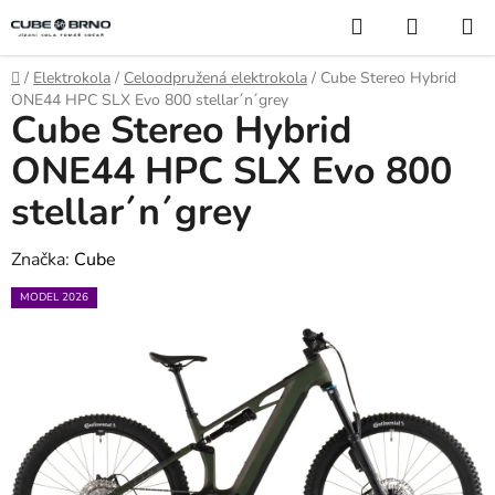
Přejít
Hledat
NÁKUP
na
KOŠÍK
obsah
Domů
/
Elektrokola
/
Celoodpružená elektrokola
/
Cube Stereo Hybrid
ONE44 HPC SLX Evo 800 stellar´n´grey
Cube Stereo Hybrid
ONE44 HPC SLX Evo 800
stellar´n´grey
Značka:
Cube
MODEL 2026