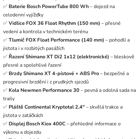
✅
Baterie Bosch PowerTube 800 Wh
– dojezd na
celodenní vyjížďky
✅
Vidlice FOX 36 Float Rhythm (150 mm)
– přesné
vedení a kontrola v technickém terénu
✅
Tlumič FOX Float Performance (140 mm)
– pohodlí a
jistota i v rozbitých pasážích
✅
Řazení Shimano XT Di2 1x12 (elektronické)
– bleskově
přesné a spolehlivé řazení
✅
Brzdy Shimano XT 4-pístové + ABS Pro
– bezpečné a
progresivní brzdění i z prudkých sjezdů
✅
Kola Newmen Performance 30
– pevná a odolná sada na
traily
✅
Pláště Continental Kryptotal 2,4"
– skvělá trakce a
jistota v zatáčkách
✅
Displej Bosch Kiox 400C
– přehledné informace o
výkonu a dojezdu