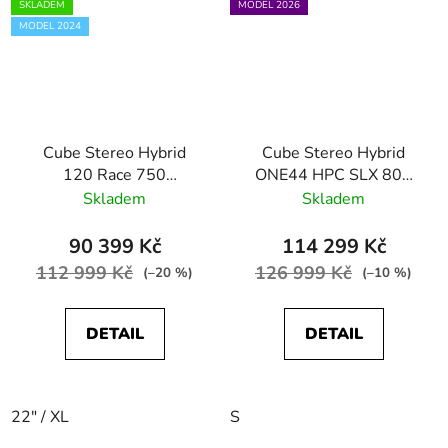
SKLADEM
MODEL 2026
MODEL 2024
Cube Stereo Hybrid
Cube Stereo Hybrid
120 Race 750
ONE44 HPC SLX 800
polarsilver´n´black
nebula´n´white
Skladem
Skladem
90 399 Kč
114 299 Kč
112 999 Kč
126 999 Kč
(–20 %)
(–10 %)
DETAIL
DETAIL
22" / XL
S