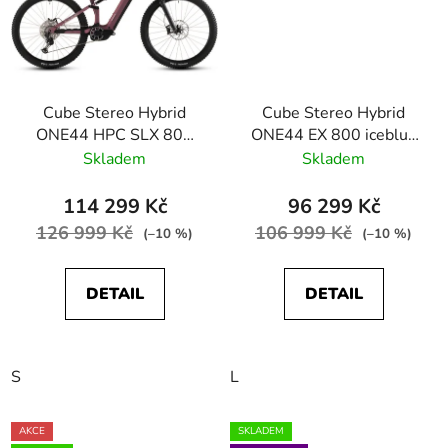
Cube Stereo Hybrid
Cube Stereo Hybrid
ONE44 HPC SLX 800
ONE44 EX 800 iceblue
shiftblush´n´art
´n´prism
Skladem
Skladem
114 299 Kč
96 299 Kč
126 999 Kč
106 999 Kč
(–10 %)
(–10 %)
DETAIL
DETAIL
S
L
AKCE
SKLADEM