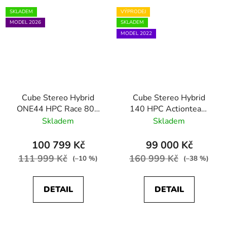
SKLADEM
VÝPRODEJ
MODEL 2026
SKLADEM
MODEL 2022
Cube Stereo Hybrid
Cube Stereo Hybrid
ONE44 HPC Race 800
140 HPC Actionteam
blackline
625; 27.5
Skladem
Skladem
100 799 Kč
99 000 Kč
111 999 Kč
160 999 Kč
(–10 %)
(–38 %)
DETAIL
DETAIL