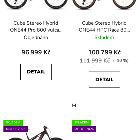
Cube Stereo Hybrid
Cube Stereo Hybrid
ONE44 Pro 800 vulcan
ONE44 HPC Race 800
´n´orange
driedherbs´n´black
Objednáno
Skladem
96 999 Kč
100 799 Kč
111 999 Kč
(–10 %)
DETAIL
DETAIL
M
SKLADEM
SKLADEM
MODEL 2026
MODEL 2026