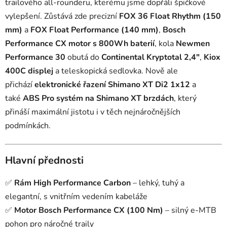
trailového all-rounderu, kterému jsme dopřáli špičkové
vylepšení. Zůstává zde precizní
FOX 36 Float Rhythm (150
mm)
a
FOX Float Performance (140 mm)
,
Bosch
Performance CX motor s 800Wh baterií
, kola
Newmen
Performance 30
obutá do
Continental Kryptotal 2,4"
,
Kiox
400C displej
a teleskopická sedlovka. Nově ale
přichází
elektronické řazení Shimano XT Di2 1x12
a
také
ABS Pro systém na Shimano XT brzdách
, který
přináší maximální jistotu i v těch nejnáročnějších
podmínkách.
Hlavní přednosti
✅
Rám High Performance Carbon
– lehký, tuhý a
elegantní, s vnitřním vedením kabeláže
✅
Motor Bosch Performance CX (100 Nm)
– silný e-MTB
pohon pro náročné traily