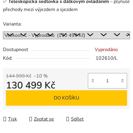
✅
Teleskopická sedlovka s dálkovým ovládáním
– plynulé
přechody mezi výjezdem a sjezdem
Varianta:
Dostupnost
Vyprodáno
Kód:
102610/L
144 999 Kč
–10 %
130 499 Kč
Měrná cena:
DO KOŠÍKU
Tisk
Zeptat se
Sdílet