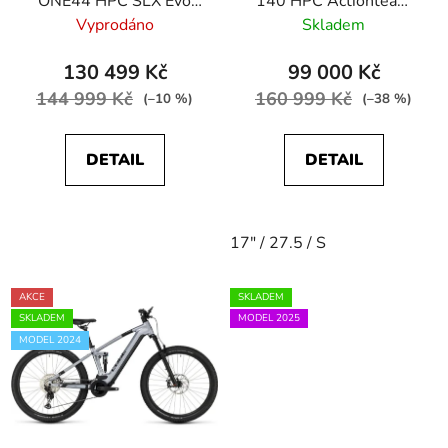
ONE44 HPC SLX Evo
140 HPC Actionteam
800 stellar´n´grey
625; 27.5
Vyprodáno
Skladem
130 499 Kč
99 000 Kč
144 999 Kč
160 999 Kč
(–10 %)
(–38 %)
DETAIL
DETAIL
17" / 27.5 / S
AKCE
SKLADEM
SKLADEM
MODEL 2025
MODEL 2024