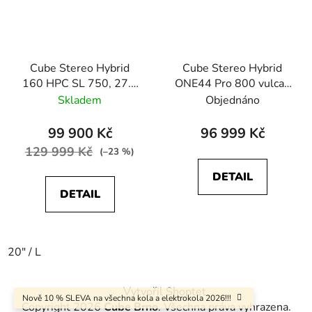
Cube Stereo Hybrid
Cube Stereo Hybrid
160 HPC SL 750, 27.5
ONE44 Pro 800 vulcan
aquamarine´n´black
´n´orange
Skladem
Objednáno
99 900 Kč
96 999 Kč
129 999 Kč
(–23 %)
DETAIL
DETAIL
20" / L
Z
Vytvořil Shoptet
á
Nově 10 % SLEVA na všechna kola a elektrokola 2026!!!
Copyright 2026
Cube Brno
. Všechna práva vyhrazena.