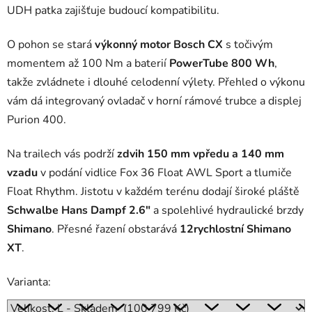
UDH patka zajišťuje budoucí kompatibilitu.
O pohon se stará
výkonný motor Bosch CX
s točivým
momentem až 100 Nm a baterií
PowerTube 800 Wh
,
takže zvládnete i dlouhé celodenní výlety. Přehled o výkonu
vám dá integrovaný ovladač v horní rámové trubce a displej
Purion 400.
Na trailech vás podrží
zdvih 150 mm vpředu a 140 mm
vzadu
v podání vidlice Fox 36 Float AWL Sport a tlumiče
Float Rhythm. Jistotu v každém terénu dodají široké pláště
Schwalbe Hans Dampf 2.6"
a spolehlivé hydraulické brzdy
Shimano
. Přesné řazení obstarává
12rychlostní Shimano
XT
.
Varianta: