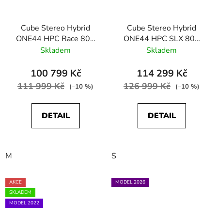
Cube Stereo Hybrid
Cube Stereo Hybrid
ONE44 HPC Race 800
ONE44 HPC SLX 800
driedherbs´n´black
shiftblush´n´art
Skladem
Skladem
100 799 Kč
114 299 Kč
111 999 Kč
126 999 Kč
(–10 %)
(–10 %)
DETAIL
DETAIL
M
S
AKCE
MODEL 2026
SKLADEM
MODEL 2022