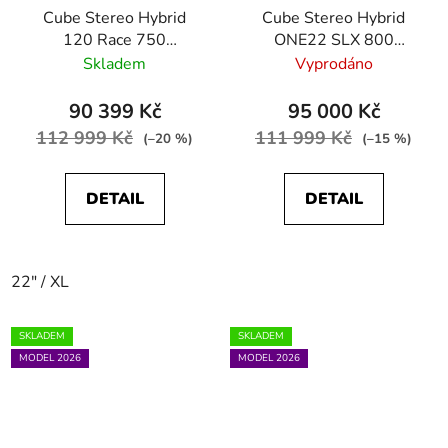
Cube Stereo Hybrid
Cube Stereo Hybrid
120 Race 750
ONE22 SLX 800
polarsilver´n´black
blackline
Skladem
Vyprodáno
90 399 Kč
95 000 Kč
112 999 Kč
111 999 Kč
(–20 %)
(–15 %)
DETAIL
DETAIL
22" / XL
SKLADEM
SKLADEM
MODEL 2026
MODEL 2026