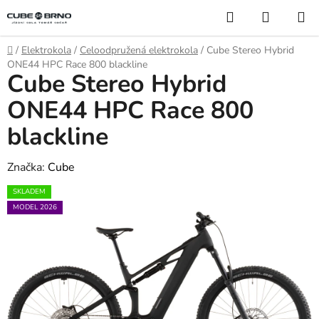
Přejít
Hledat
NÁKUP
na
KOŠÍK
obsah
Domů
/
Elektrokola
/
Celoodpružená elektrokola
/
Cube Stereo Hybrid
ONE44 HPC Race 800 blackline
Cube Stereo Hybrid
ONE44 HPC Race 800
blackline
Značka:
Cube
SKLADEM
MODEL 2026