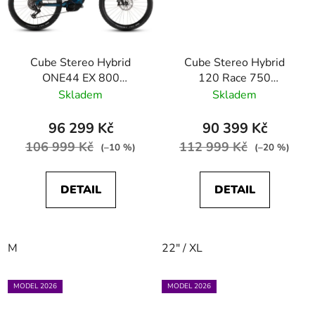
Cube Stereo Hybrid
Cube Stereo Hybrid
ONE44 EX 800
120 Race 750
electricblue´n´blue
polarsilver´n´black
Skladem
Skladem
96 299 Kč
90 399 Kč
106 999 Kč
112 999 Kč
(–10 %)
(–20 %)
DETAIL
DETAIL
M
22" / XL
MODEL 2026
MODEL 2026