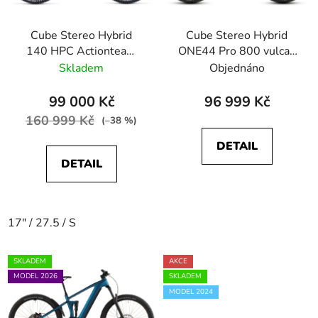
Cube Stereo Hybrid
Cube Stereo Hybrid
140 HPC Actionteam
ONE44 Pro 800 vulcan
625; 27.5
´n´orange
Skladem
Objednáno
99 000 Kč
96 999 Kč
160 999 Kč
(–38 %)
DETAIL
DETAIL
17" / 27.5 / S
SKLADEM
AKCE
MODEL 2026
SKLADEM
MODEL 2024