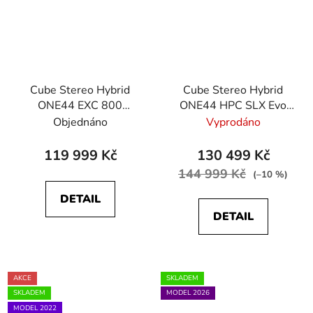
Cube Stereo Hybrid
Cube Stereo Hybrid
ONE44 EXC 800
ONE44 HPC SLX Evo
blueiris´n´black
800 stellar´n´grey
Objednáno
Vyprodáno
119 999 Kč
130 499 Kč
144 999 Kč
(–10 %)
DETAIL
DETAIL
AKCE
SKLADEM
SKLADEM
MODEL 2026
MODEL 2022