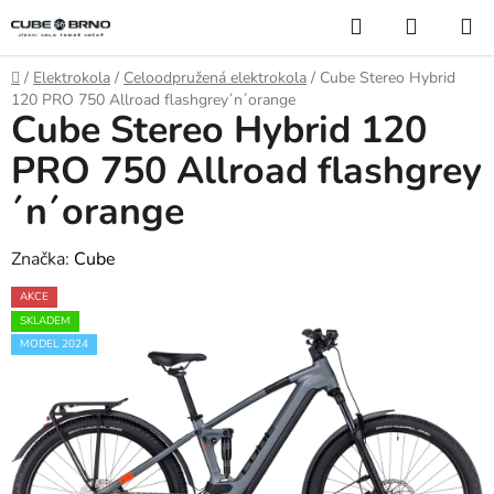
Přejít
Hledat
NÁKUP
na
KOŠÍK
obsah
Domů
/
Elektrokola
/
Celoodpružená elektrokola
/
Cube Stereo Hybrid
120 PRO 750 Allroad flashgrey´n´orange
Cube Stereo Hybrid 120
PRO 750 Allroad flashgrey
´n´orange
Značka:
Cube
AKCE
SKLADEM
MODEL 2024