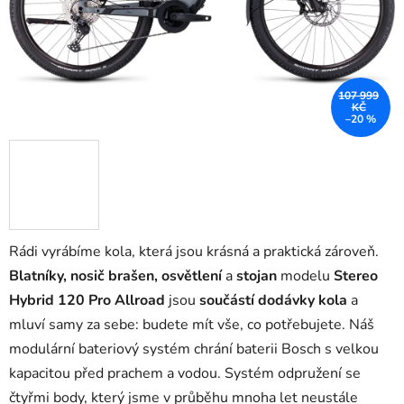
107 999
KČ
–20 %
Rádi vyrábíme kola, která jsou krásná a praktická zároveň.
Blatníky, nosič brašen, osvětlení
a
stojan
modelu
Stereo
Hybrid 120 Pro Allroad
jsou
součástí dodávky
kola
a
mluví samy za sebe: budete mít vše, co potřebujete. Náš
modulární bateriový systém chrání baterii Bosch s velkou
kapacitou před prachem a vodou. Systém odpružení se
čtyřmi body, který jsme v průběhu mnoha let neustále