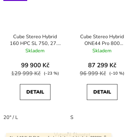
Cube Stereo Hybrid
Cube Stereo Hybrid
160 HPC SL 750, 27.5
ONE44 Pro 800
aquamarine´n´black
shiftblush´n´raisin
Skladem
Skladem
99 900 Kč
87 299 Kč
129 999 Kč
96 999 Kč
(–23 %)
(–10 %)
DETAIL
DETAIL
20" / L
S
Z
Vytvořil Shoptet