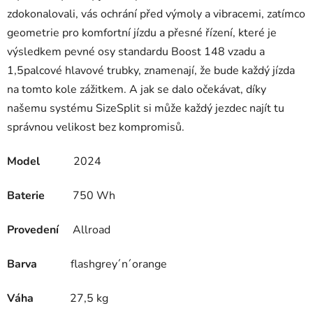
zdokonalovali, vás ochrání před výmoly a vibracemi, zatímco
geometrie pro komfortní jízdu a přesné řízení, které je
výsledkem pevné osy standardu Boost 148 vzadu a
1,5palcové hlavové trubky, znamenají, že bude každý jízda
na tomto kole zážitkem. A jak se dalo očekávat, díky
našemu systému SizeSplit si může každý jezdec najít tu
správnou velikost bez kompromisů.
Model
2024
Baterie
750 Wh
Provedení
Allroad
Barva
flashgrey´n´orange
Váha
27,5 kg