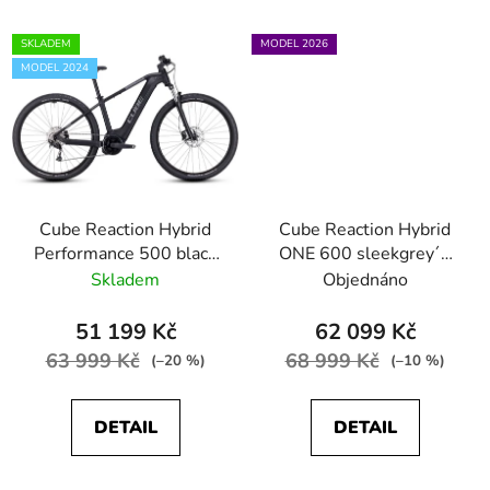
SKLADEM
MODEL 2026
MODEL 2024
Cube Reaction Hybrid
Cube Reaction Hybrid
Performance 500 black
ONE 600 sleekgrey´n
´n´grey
´prism
Skladem
Objednáno
51 199 Kč
62 099 Kč
63 999 Kč
68 999 Kč
(–20 %)
(–10 %)
DETAIL
DETAIL