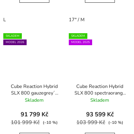
L
17" / M
SKLADEM
SKLADEM
MODEL 2026
MODEL 2025
Cube Reaction Hybrid
Cube Reaction Hybrid
SLX 800 gauzegrey´n
SLX 800 spectraorange
´iceblue
´n´violet
Skladem
Skladem
91 799 Kč
93 599 Kč
101 999 Kč
103 999 Kč
(–10 %)
(–10 %)