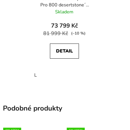
Pro 800 desertstone´n
´driedherbs
Skladem
73 799 Kč
81 999 Kč
(–10 %)
DETAIL
L
Podobné produkty