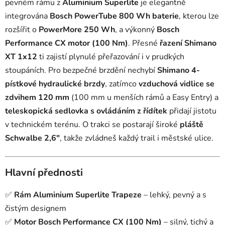
pevném rámu z
Aluminium Superlite
je elegantně
integrována
Bosch PowerTube 800 Wh baterie
, kterou lze
rozšířit o
PowerMore 250 Wh
, a výkonný
Bosch
Performance CX motor (100 Nm)
. Přesné
řazení Shimano
XT 1x12
ti zajistí plynulé přeřazování i v prudkých
stoupáních. Pro bezpečné brzdění nechybí
Shimano 4-
pístkové hydraulické brzdy
, zatímco
vzduchová vidlice se
zdvihem 120 mm
(100 mm u menších rámů a Easy Entry) a
teleskopická sedlovka s ovládáním z řídítek
přidají jistotu
v technickém terénu. O trakci se postarají široké
pláště
Schwalbe 2,6"
, takže zvládneš každý trail i městské ulice.
Hlavní přednosti
✅
Rám Aluminium Superlite
Trapeze
– lehký, pevný a s
čistým designem
✅
Motor Bosch Performance CX (100 Nm)
– silný, tichý a