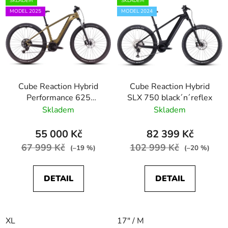
SKLADEM
SKLADEM
MODEL 2025
MODEL 2024
Cube Reaction Hybrid
Cube Reaction Hybrid
Performance 625
SLX 750 black´n´reflex
goldenlime´n´black
Skladem
Skladem
55 000 Kč
82 399 Kč
67 999 Kč
102 999 Kč
(–19 %)
(–20 %)
DETAIL
DETAIL
XL
17" / M