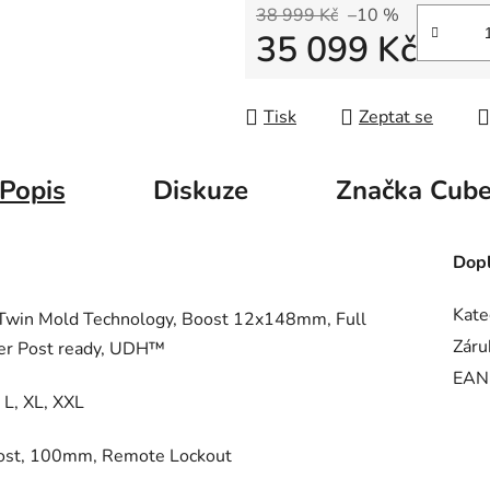
38 999 Kč
–10 %
35 099 Kč
Měrná cena:
Tisk
Zeptat se
Popis
Diskuze
Značka
Cub
Dopl
Kate
win Mold Technology, Boost 12x148mm, Full
Záru
per Post ready, UDH™
EAN
, L, XL, XXL
oost, 100mm, Remote Lockout