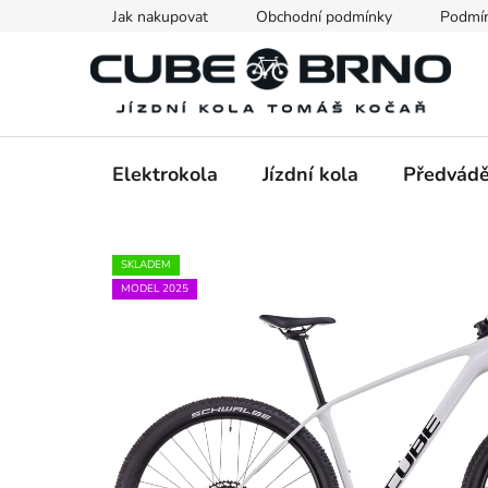
Přejít
Jak nakupovat
Obchodní podmínky
Podmín
na
obsah
Elektrokola
Jízdní kola
Předvádě
SKLADEM
MODEL 2025