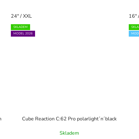
24" / XXL
16" 
SKLADEM
SKL
MODEL 2026
MODE
m
Cube Reaction C:62 Pro polarlight´n´black
Skladem