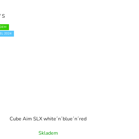
/ S
ADEM
L 2024
Cube Aim SLX white´n´blue´n´red
Skladem