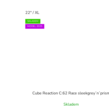
22" / XL
SKLADEM
MODEL 2025
Cube Reaction C:62 Race sleekgrey´n´pris
Skladem