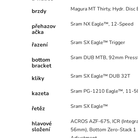
Magura MT Thirty, Hydr. Disc
brzdy
Sram NX Eagle™, 12-Speed
přehazov
ačka
Sram SX Eagle™ Trigger
řazení
Sram DUB MTB, 92mm Pressf
bottom
bracket
Sram SX Eagle™ DUB 32T
kliky
Sram PG-1210 Eagle™, 11-5
kazeta
Sram SX Eagle™
řetěz
ACROS AZF-675, ICR (Integrat
hlavové
složení
56mm), Bottom Zero-Stack 1 1