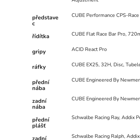
Adjustment
CUBE Performance CPS-Race
představe
c
CUBE Flat Race Bar Pro, 72
řídítka
ACID React Pro
gripy
CUBE EX25, 32H, Disc, Tubel
ráfky
CUBE Engineered By Newmen,
přední
nába
CUBE Engineered By Newmen,
zadní
nába
Schwalbe Racing Ray, Addix P
přední
plášť
Schwalbe Racing Ralph, Addix
zadní