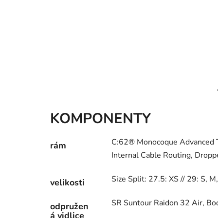
KOMPONENTY
C:62® Monocoque Advanced T
rám
Internal Cable Routing, Drop
Size Split: 27.5: XS // 29: S, M
velikosti
SR Suntour Raidon 32 Air, B
odpružen
á vidlice