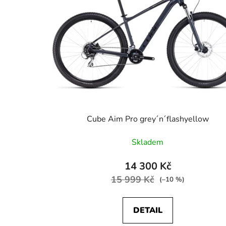
Cube Aim Pro grey´n´flashyellow
Skladem
14 300 Kč
15 999 Kč
(–10 %)
DETAIL