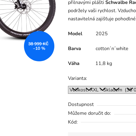
přilnavými plášti
Schwalbe Rac
podržely vaši rychlost. Vzducho
nastavitelná zajišťuje pohodlné
Model
2025
38 999 KČ
Barva
cotton´n´white
–10 %
Váha
11,8 kg
Varianta:
Dostupnost
Můžeme doručit do:
Kód: