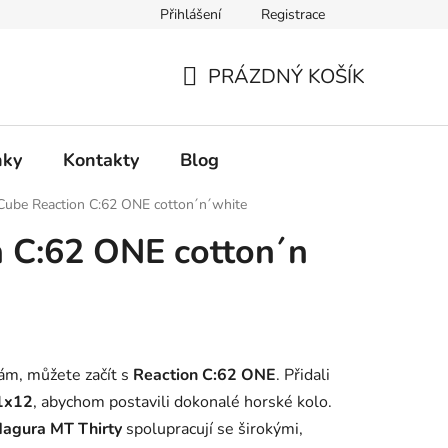
Přihlášení
Registrace
PRÁZDNÝ KOŠÍK
NÁKUPNÍ
KOŠÍK
nky
Kontakty
Blog
Cube Reaction C:62 ONE cotton´n´white
 C:62 ONE cotton´n
ám, můžete začít s
Reaction C:62 ONE
. Přidali
1x12
, abychom postavili dokonalé horské kolo.
agura MT Thirty
spolupracují se širokými,