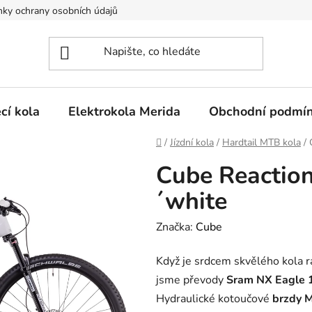
ky ochrany osobních údajů
cí kola
Elektrokola Merida
Obchodní podmí
Domů
/
Jízdní kola
/
Hardtail MTB kola
/
Cube Reaction
´white
Značka:
Cube
Když je srdcem skvělého kola r
jsme převody
Sram NX Eagle 
Hydraulické kotoučové
brzdy M