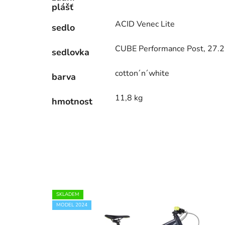
plášť
ACID Venec Lite
sedlo
CUBE Performance Post, 27
sedlovka
cotton´n´white
barva
11,8 kg
hmotnost
SKLADEM
MODEL 2024