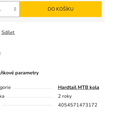
DO KOŠÍKU
Sdílet
e
ňkové parametry
gorie
Hardtail MTB kola
ka
2 roky
4054571473172