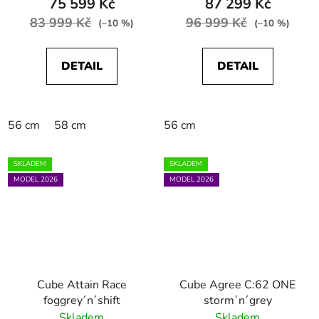
75 599 Kč
87 299 Kč
83 999 Kč
96 999 Kč
(–10 %)
(–10 %)
DETAIL
DETAIL
56 cm
58 cm
56 cm
SKLADEM
SKLADEM
MODEL 2026
MODEL 2026
Cube Attain Race
Cube Agree C:62 ONE
foggrey´n´shift
storm´n´grey
Skladem
Skladem