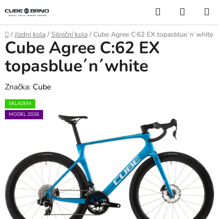
Přejít
Hledat
NÁKUP
na
KOŠÍK
obsah
Domů
/
Jízdní kola
/
Silniční kola
/
Cube Agree C:62 EX topasblue´n´white
Cube Agree C:62 EX
topasblue´n´white
Značka:
Cube
SKLADEM
MODEL 2026