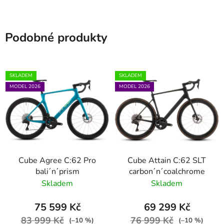
Podobné produkty
SKLADEM
SKLADEM
MODEL 2026
MODEL 2026
Cube Agree C:62 Pro
Cube Attain C:62 SLT
bali´n´prism
carbon´n´coalchrome
Skladem
Skladem
75 599 Kč
69 299 Kč
83 999 Kč
76 999 Kč
(–10 %)
(–10 %)