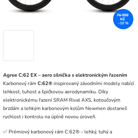
76 999
KČ
–10 %
Agree C:62 EX – aero silnička s elektronickým řazením
Karbonový rám
C:62®
inspirovaný závodními modely nabízí
lehkost, tuhost a špičkovou aerodynamiku. Díky
elektronickému řazení SRAM Rival AXS, kotoučovým
brzdám a lehkým karbonovým kolům Newmen dostaneš
rychlost i kontrolu na úplně novou úroveň.
✅ Prémiový karbonový rám C:62® – lehký, tuhý a